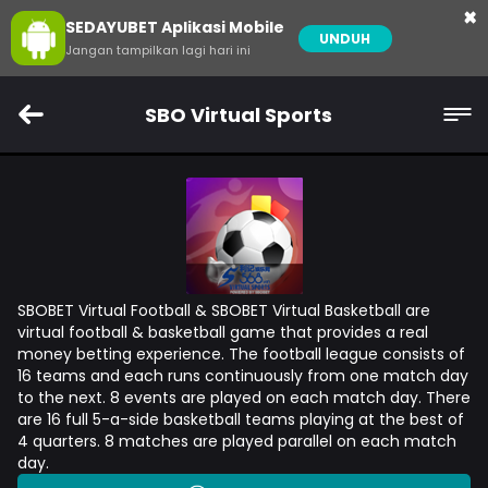
×
SEDAYUBET Aplikasi Mobile
UNDUH
Jangan tampilkan lagi hari ini
SBO Virtual Sports
SBOBET Virtual Football & SBOBET Virtual Basketball are
virtual football & basketball game that provides a real
money betting experience. The football league consists of
16 teams and each runs continuously from one match day
to the next. 8 events are played on each match day. There
are 16 full 5-a-side basketball teams playing at the best of
4 quarters. 8 matches are played parallel on each match
day.