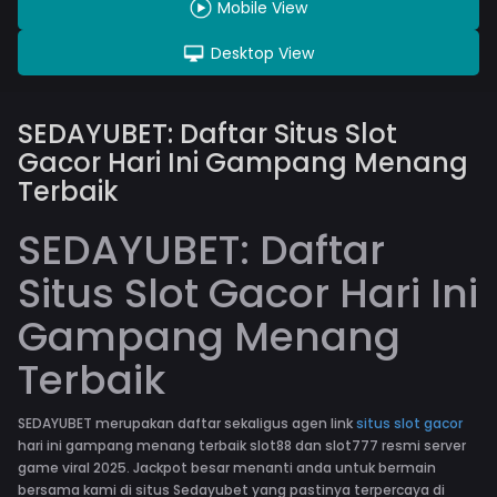
Mobile View
Desktop View
SEDAYUBET: Daftar Situs Slot
Gacor Hari Ini Gampang Menang
Terbaik
SEDAYUBET: Daftar
Situs Slot Gacor Hari Ini
Gampang Menang
Terbaik
SEDAYUBET merupakan daftar sekaligus agen link
situs slot gacor
hari ini gampang menang terbaik slot88 dan slot777 resmi server
game viral 2025. Jackpot besar menanti anda untuk bermain
bersama kami di situs Sedayubet yang pastinya terpercaya di