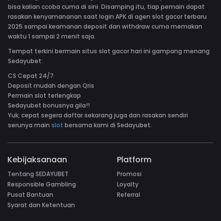
bisa kalian ccoba cuma di sini. Disamping itu, tiap pemain dapat
rasakan kenyamananan saat login APK di agen slot gacor terbaru
2025 sampai keamanan deposit dan withdraw cuma memakan
waktu 1 sampai 2 menit saja.
Tempat terkini bermain situs slot gacor hari ini gampang menang
Sedayubet:
CS Cepat 24/7
Deposit mudah dengan Qris
Permain slot terlengkap
Sedayubet bonusnya gila!!
Yuk, cepat segera daftar sekarang juga dan rasakan sendiri
serunya main
slot
bersama kami di Sedayubet.
Kebijaksanaan
Platform
Tentang SEDAYUBET
Promosi
Responsible Gambling
Loyalty
Pusat Bantuan
Referral
Syarat dan Ketentuan