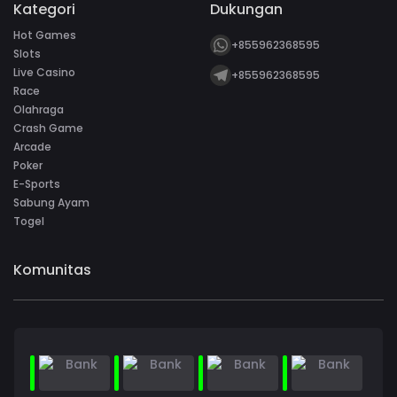
Kategori
Dukungan
Hot Games
+855962368595
Slots
Live Casino
+855962368595
Race
Olahraga
Crash Game
Arcade
Poker
E-Sports
Sabung Ayam
Togel
Komunitas