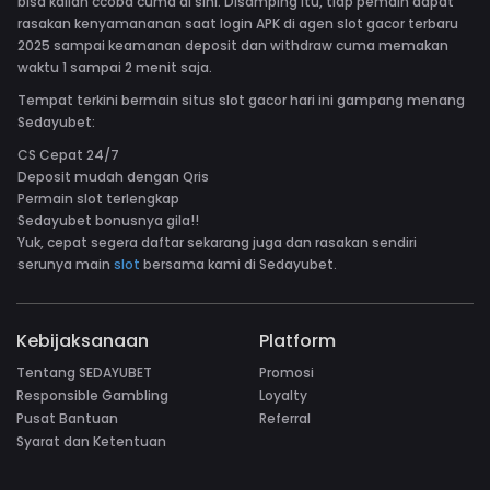
bisa kalian ccoba cuma di sini. Disamping itu, tiap pemain dapat
rasakan kenyamananan saat login APK di agen slot gacor terbaru
2025 sampai keamanan deposit dan withdraw cuma memakan
waktu 1 sampai 2 menit saja.
Tempat terkini bermain situs slot gacor hari ini gampang menang
Sedayubet:
CS Cepat 24/7
Deposit mudah dengan Qris
Permain slot terlengkap
Sedayubet bonusnya gila!!
Yuk, cepat segera daftar sekarang juga dan rasakan sendiri
serunya main
slot
bersama kami di Sedayubet.
Kebijaksanaan
Platform
Tentang SEDAYUBET
Promosi
Responsible Gambling
Loyalty
Pusat Bantuan
Referral
Syarat dan Ketentuan