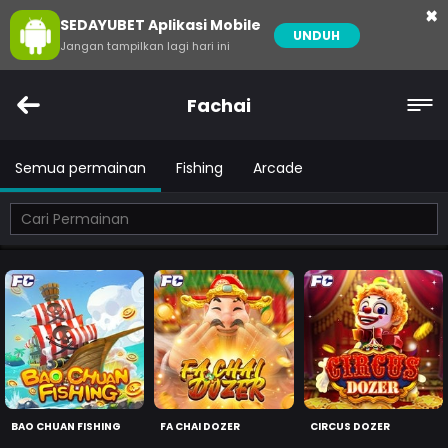
×
SEDAYUBET Aplikasi Mobile
UNDUH
Jangan tampilkan lagi hari ini
Fachai
Semua permainan
Fishing
Arcade
BAO CHUAN FISHING
FA CHAI DOZER
CIRCUS DOZER