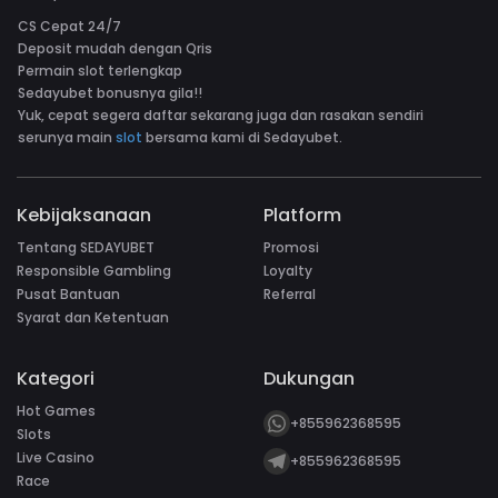
CS Cepat 24/7
Deposit mudah dengan Qris
Permain slot terlengkap
Sedayubet bonusnya gila!!
Yuk, cepat segera daftar sekarang juga dan rasakan sendiri
serunya main
slot
bersama kami di Sedayubet.
Kebijaksanaan
Platform
Tentang SEDAYUBET
Promosi
Responsible Gambling
Loyalty
Pusat Bantuan
Referral
Syarat dan Ketentuan
Kategori
Dukungan
Hot Games
+855962368595
Slots
Live Casino
+855962368595
Race