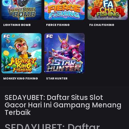
LIGHTNING BOMB
FIERCE FISHING
FA CHAI FISHING
MONKEY KING FISHING
STAR HUNTER
SEDAYUBET: Daftar Situs Slot
Gacor Hari Ini Gampang Menang
Terbaik
SEDAYUBET: Daftar