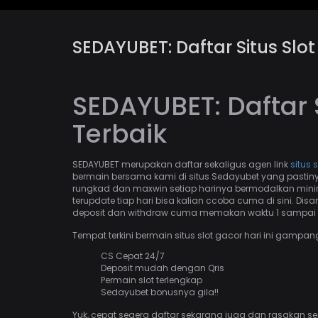
SEDAYUBET: Daftar Situs Sl
SEDAYUBET: Daftar 
Terbaik
SEDAYUBET merupakan daftar sekaligus agen link
situs 
bermain bersama kami di situs Sedayubet yang pastinya 
rungkad dan maxwin setiap harinya bermodalkan minim
terupdate tiap hari bisa kalian ccoba cuma di sini. D
deposit dan withdraw cuma memakan waktu 1 sampai 2
Tempat terkini bermain situs slot gacor hari ini gamp
CS Cepat 24/7
Deposit mudah dengan Qris
Permain slot terlengkap
Sedayubet bonusnya gila!!
Yuk, cepat segera daftar sekarang juga dan rasakan s