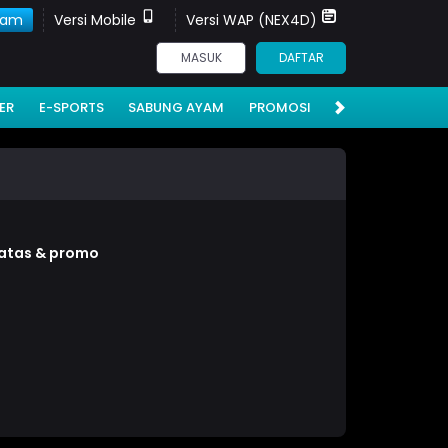
gram
Versi Mobile
Versi WAP (NEX4D)
MASUK
DAFTAR
ER
E-SPORTS
SABUNG AYAM
PROMOSI
 batas & promo