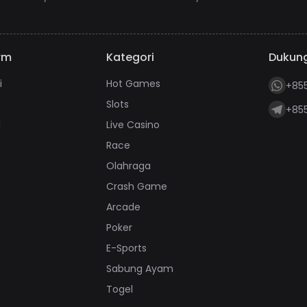
rm
Kategori
Dukun
i
Hot Games
+85
Slots
+85
l
Live Casino
Race
Olahraga
Crash Game
Arcade
Poker
E-Sports
Sabung Ayam
Togel