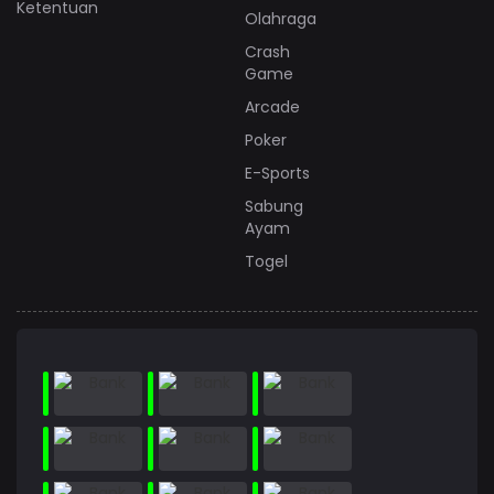
Ketentuan
Olahraga
Crash
Game
Arcade
Poker
E-Sports
Sabung
Ayam
Togel