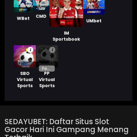
CMD
WBet
UMbet
IM
Sportsbook
i
i
SBO
PP
Virtual
Virtual
Sports
Sports
SEDAYUBET: Daftar Situs Slot
Gacor Hari Ini Gampang Menang