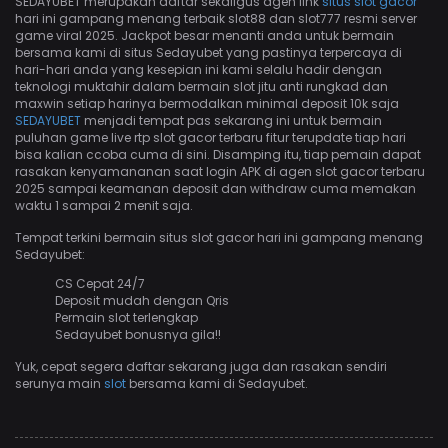
SEDAYUBET merupakan daftar sekaligus agen link
situs slot gacor
hari ini gampang menang terbaik slot88 dan slot777 resmi server
game viral 2025. Jackpot besar menanti anda untuk bermain
bersama kami di situs Sedayubet yang pastinya terpercaya di
hari-hari anda yang kesepian ini kami selalu hadir dengan
teknologi muktahir dalam bermain slot jitu anti rungkad dan
maxwin setiap harinya bermodalkan minimal deposit 10k saja
SEDAYUBET
menjadi tempat pas sekarang ini untuk bermain
puluhan game live rtp slot gacor terbaru fitur terupdate tiap hari
bisa kalian ccoba cuma di sini. Disamping itu, tiap pemain dapat
rasakan kenyamananan saat login APK di agen slot gacor terbaru
2025 sampai keamanan deposit dan withdraw cuma memakan
waktu 1 sampai 2 menit saja.
Tempat terkini bermain situs slot gacor hari ini gampang menang
Sedayubet:
CS Cepat 24/7
Deposit mudah dengan Qris
Permain slot terlengkap
Sedayubet bonusnya gila!!
Yuk, cepat segera daftar sekarang juga dan rasakan sendiri
serunya main
slot
bersama kami di Sedayubet.