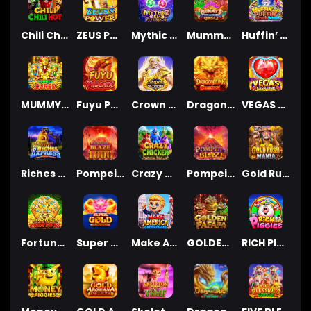
Chili Chili Hot
ZEUS POWER
Mythic Gems: Five Realms
Mummy’s Treasure Quest 2
Huffin’ And Puffin’ Ultra Wheel
MUMMY'S CURSE
Fuyu Phoenix
Crown of Olympus
Dragon Link Collection
VEGAS CASH LINK
Riches Express
Pompeii’s Blaze 1000
Crazy Chicken
Pompeil Blaze
Gold Rush Mania
Fortune Gold Pots
Super Gold Arowana
Make America Great Again
GOLDEN FAFAFA
RICH PIGGIES WORLD