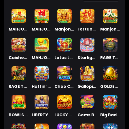
MAHJONG FORTUNE
MAHJONG WINS
Mahjong Fortune 3
Fortune Mahjong
Mahjong Fortune 2: Dragon Riches
Caishen Mahjong: Triple Luck
MAHJONG BONUS
Lotus Lanterns: Dragon's Fortune
Starlight Princess 2000
RAGE T-REX
RAGE T-REX 2
Huffin’ And Puffin’ Rising
Choo Choo Riches
Galloping Horse Fortune
GOLDEN DRAGON EGG
BOWLS OF FORTUNE
LIBERTY HEROINER
LUCKY BUDDHA
Gems Bonanza
Big Bad Wolf