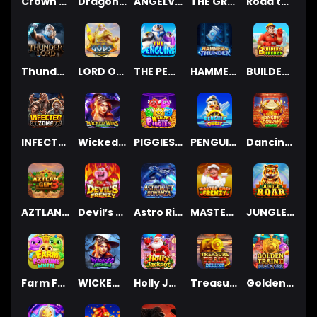
Crown of Hades
Dragon's Blaze Link
ANGELVSDEVIL SEA DUEL
THE GREAT FIREFIGHTER
Road to Glory
Thunder Lord
LORD OF THE GODS
THE PENGUINS
HAMMER OF THUNDER
BUILDER'S FRENZY
INFECTED ZONE
Wicked Wins: Crystals
PIGGIES WEALTHY ANGELIC
PENGUIN QUEST
Dancing Golden Drums
AZTLAN GEMS3
Devil’s Frenzy
Astro Rift Bonanza
MASTER CHEF FRENZY
JUNGLE ROAR
Farm Fortune Wheel
WICKED RICHES
Holly Jackpot
Treasure Train Deluxe
Golden Train Ⅲ: Black Ore