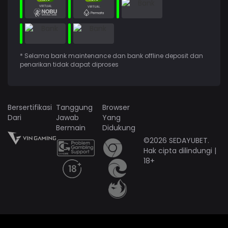
* Selama bank maintenance dan bank offline deposit dan
penarikan tidak dapat diproses
Bersertifikasi
Tanggung
Browser
Dari
Jawab
Yang
Bermain
Didukung
©2026 SEDAYUBET.
Hak cipta dilindungi |
18+