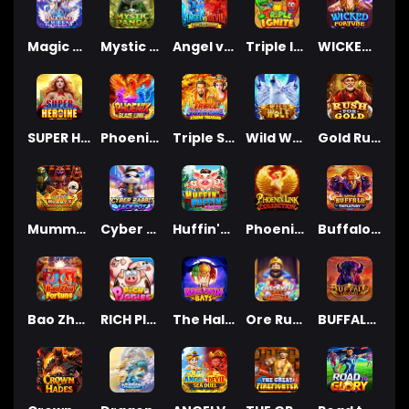
Magic Bingo Queen
Mystic Panda
Angel vs Devil Ultimate Goal Showdown
Triple Ignite
WICKED FORTUNE
SUPER HEROINE
Phoenix Blaze Link
Triple Supreme Xtreme Treasure
Wild Wolf Xtreme
Gold Rush
Mummy’s Treasure Quest
Cyber Rabbit
Huffin'and Puffin'Jackpot
Phoenix Link - Collection
Buffalo Triple Fury
Bao Zhu Fortune
RICH PIGGIES
The Hallowin Bats
Ore Rush: Cart Collector
BUFFALO LEGEND