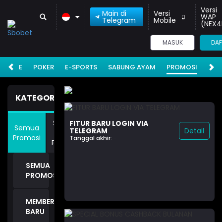
Versi
Main di
Versi
WAP
Telegram
Mobile
(NEX4
MASUK
DAF
ARCADE
POKER
E-SPORTS
SABUNG AYAM
PROMOSI
KATEGORI
Semua
FITUR BARU LOGIN VIA
Semua
Detail
TELEGRAM
Event
Promosi
Tanggal akhir:
-
Provider
SEMUA
PROMOSI
MEMBER
BARU