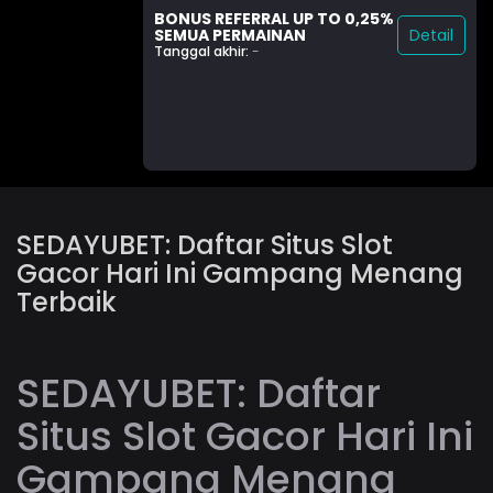
BONUS REFERRAL UP TO 0,25%
Detail
SEMUA PERMAINAN
Tanggal akhir:
-
SEDAYUBET: Daftar Situs Slot
Gacor Hari Ini Gampang Menang
Terbaik
SEDAYUBET: Daftar
Situs Slot Gacor Hari Ini
Gampang Menang