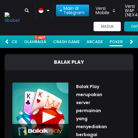
Versi
Main di
Versi
WAP
Telegram
Mobile
(NEX4
MASUK
DAF
RACE
OLAHRAGA
CRASH GAME
ARCADE
POKER
E-S
BALAK PLAY
Balak Play
merupakan
server
permainan
yang
menyediakan
berbagai