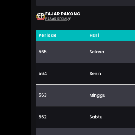
FAJAR PAKONG
PASAR RESMI
Periode
Hari
565
Selasa
564
Senin
563
Minggu
562
Sabtu