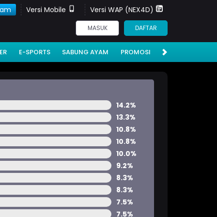
gram
Versi Mobile
Versi WAP (NEX4D)
MASUK
DAFTAR
ER
E-SPORTS
SABUNG AYAM
PROMOSI
14.2%
13.3%
10.8%
10.8%
10.0%
9.2%
8.3%
8.3%
7.5%
7.5%