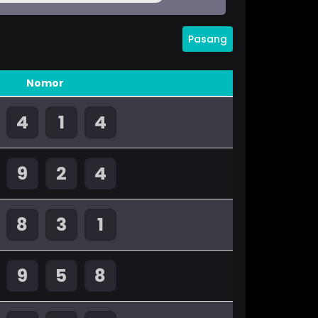
Pasang
Nomor
4
1
4
9
2
4
8
3
1
9
5
8