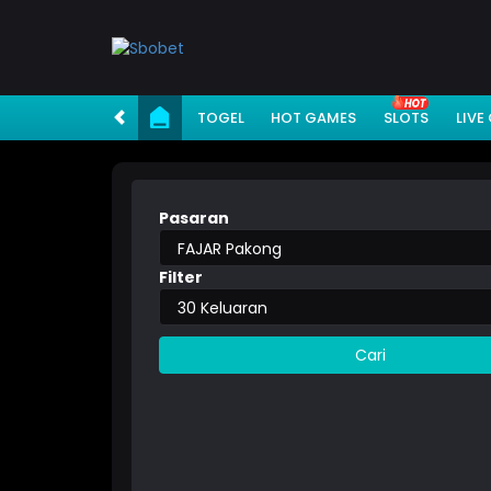
TOGEL
HOT GAMES
SLOTS
LIVE
Pasaran
Filter
Cari