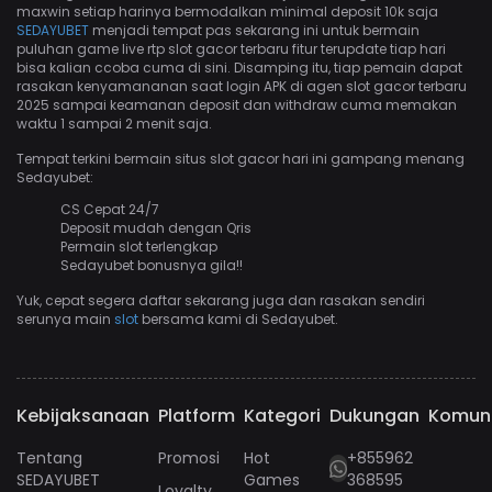
maxwin setiap harinya bermodalkan minimal deposit 10k saja
SEDAYUBET
menjadi tempat pas sekarang ini untuk bermain
puluhan game live rtp slot gacor terbaru fitur terupdate tiap hari
bisa kalian ccoba cuma di sini. Disamping itu, tiap pemain dapat
rasakan kenyamananan saat login APK di agen slot gacor terbaru
2025 sampai keamanan deposit dan withdraw cuma memakan
waktu 1 sampai 2 menit saja.
Tempat terkini bermain situs slot gacor hari ini gampang menang
Sedayubet:
CS Cepat 24/7
Deposit mudah dengan Qris
Permain slot terlengkap
Sedayubet bonusnya gila!!
Yuk, cepat segera daftar sekarang juga dan rasakan sendiri
serunya main
slot
bersama kami di Sedayubet.
Kebijaksanaan
Platform
Kategori
Dukungan
Komun
Tentang
Promosi
Hot
+855962
SEDAYUBET
Games
368595
Loyalty