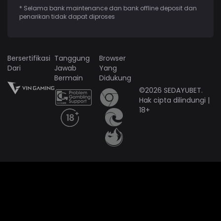
* Selama bank maintenance dan bank offline deposit dan
penarikan tidak dapat diproses
Bersertifikasi
Tanggung
Browser
Dari
Jawab
Yang
Bermain
Didukung
©2026 SEDAYUBET.
Hak cipta dilindungi |
18+