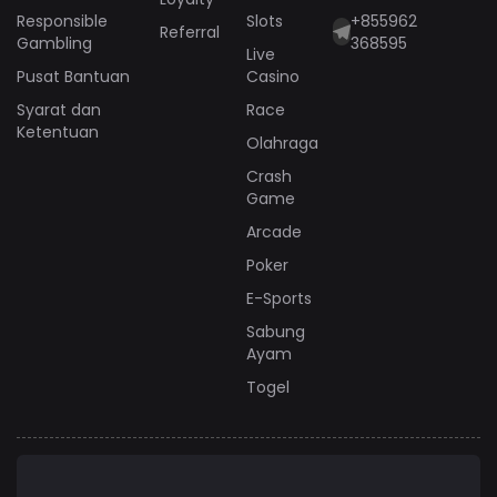
Responsible
Slots
+855962
Referral
Gambling
368595
Live
Pusat Bantuan
Casino
Syarat dan
Race
Ketentuan
Olahraga
Crash
Game
Arcade
Poker
E-Sports
Sabung
Ayam
Togel