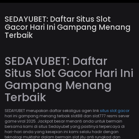
SEDAYUBET: Daftar Situs Slot
Gacor Hari Ini Gampang Menang
Terbaik
SEDAYUBET: Daftar
Situs Slot Gacor Hari Ini
Gampang Menang
Terbaik
SEDAYUBET merupakan daftar sekaligus agen link
situs slot gacor
hari ini gampang menang terbaik slot88 dan slot777 resmi server
game viral 2025. Jackpot besar menanti anda untuk bermain
bersama kami di situs Sedayubet yang pastinya terpercaya di
hari-hari anda yang kesepian ini kami selalu hadir dengan
teknologi muktahir dalam bermain slot jitu anti rungkad dan