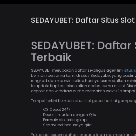
SEDAYUBET: Daftar Situs Sl
SEDAYUBET: Daftar 
Terbaik
SEDAYUBET merupakan daftar sekaligus agen link
situs 
bermain bersama kami di situs Sedayubet yang pastinya 
rungkad dan maxwin setiap harinya bermodalkan minim
terupdate tiap hari bisa kalian ccoba cuma di sini. D
deposit dan withdraw cuma memakan waktu 1 sampai 2
Tempat terkini bermain situs slot gacor hari ini gamp
CS Cepat 24/7
Deposit mudah dengan Qris
Permain slot terlengkap
Sedayubet bonusnya gila!!
Yuk, cepat segera daftar sekarang juga dan rasakan s