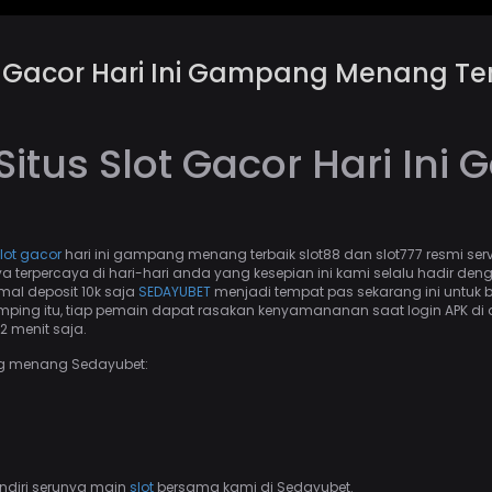
ot Gacor Hari Ini Gampang Menang Te
Situs Slot Gacor Hari I
slot gacor
hari ini gampang menang terbaik slot88 dan slot777 resmi ser
terpercaya di hari-hari anda yang kesepian ini kami selalu hadir denga
al deposit 10k saja
SEDAYUBET
menjadi tempat pas sekarang ini untuk be
isamping itu, tiap pemain dapat rasakan kenyamananan saat login APK d
 menit saja.
ang menang Sedayubet:
endiri serunya main
slot
bersama kami di Sedayubet.