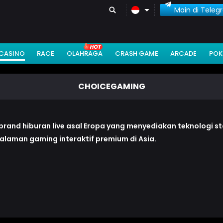
Main di Tele
 CASINO
RACE
OLAHRAGA
CRASH GAME
ARCADE
POK
CHOICEGAMING
brand hiburan live asal Eropa yang menyediakan teknologi st
galaman gaming interaktif premium di Asia.