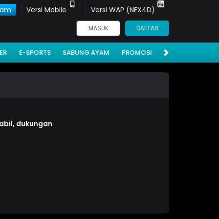
gram
Versi Mobile
Versi WAP (NEX4D)
MASUK
DAFTAR
ER
E-SPORTS
SABUNG AYAM
PROMOSI
abil, dukungan